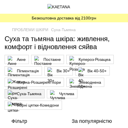
Безкоштовна доставка від 2100грн
ПРОБЛЕМИ ШКІРИ
Суха-Тьмяна
Суха та тьмяна шкіра: живлення,
комфорт і відновлення сяйва
Акне
Постакне
Купероз-Розацеа
Пігментація
Вік 30+
Вік 40-50+
Жирна-Розширені пори
Зневоднена
Суха-Тьмяна
Чутлива
Чорні цятки-Комедони
Фільтр
За популярністю