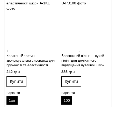
1
2
Колаген+Еластин —
Бавовняний пілінг — сухий
зволожувальна сироватка для
пілінг для делікатного
пружності та еластичності
відлущення чутливої шкіри
шкіри
242 грн
385 грн
Купити
Купити
Варіанти
Варіанти
1шт
100