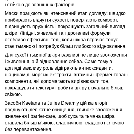
і стійкою до зовнішніх факторів.
Маски працюють як інтенсивний етап догляду: швидко
прибирають відчуття сухості, повертають комфорт,
підвищують пружність і покращують загальний вигляд
шкіри. Ліпідні, живильні та гідрогелеві формули
особливо ефективні тоді, коли шкіра втрачає тонус,
стає тьмяною і потребує більш глибокого відновлення.
Для сухої і тьмяної шкіри важливі не лише зволоження
і живлення, а й відновлення сяйва. Саме тому в
догляді важливу роль відіграють антиоксиданти,
ніацинамід, морські екстракти, вітаміни і ферментовані
компоненти, які допомагають вирівнювати тон,
покращувати текстуру і робити шкіру візуально більш
свіжою.
Засоби Kaetana та Julies Dream у цій категорії
поєднують делікатне очищення, глибоке зволоження,
живлення і barrier-care, щоб суха та тьмяна шкіра
ставала більш м’якою, еластичною, гладкою і сяючою
без перевантаження.