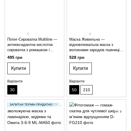
4
4
Пілінг-Сироватка Multiline —
Маска Живильна —
антиоксидантна кислотна
відновлювальна маска з
сироватка з ромашкою і
волокнами зародків пшениці
куркумою
для живлення і м’якості шкіри
495 грн
528 грн
Купити
Купити
Варіанти
Варіанти
30
50
210
ЗАПИТАЙ ТЕРМІН ПРИДАТНОСТІ!