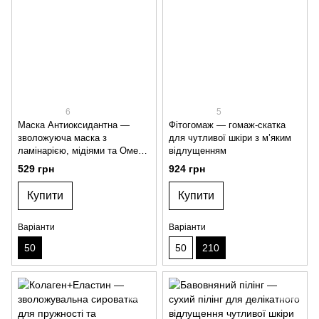
6
5
Маска Антиоксидантна —
Фітогомаж — гомаж-скатка
зволожуюча маска з
для чутливої шкіри з м’яким
ламінарією, мідіями та Омега
відлущенням
3-6-9
529 грн
924 грн
Купити
Купити
Варіанти
Варіанти
50
50
210