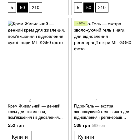
5
50
210
5
50
210
−10%
2
7
Крем Живильний — денний
Гідро-Гель — екстра
крем для живлення,
зволожуючий гель з чага для
пом’якшення і відновлення
відновлення і регенерації
сухої шкіри
шкіри
552 грн
538 грн
598 грн
Купити
Купити