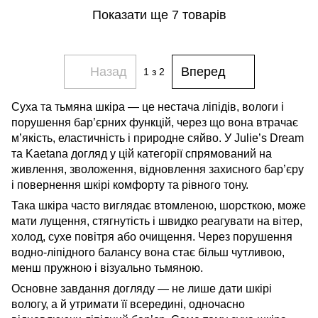
Показати ще 7 товарів
Назад
Вперед
1
з 2
Суха та тьмяна шкіра — це нестача ліпідів, вологи і
порушення бар’єрних функцій, через що вона втрачає
м’якість, еластичність і природне сяйво. У Julie’s Dream
та Kaetana догляд у цій категорії спрямований на
живлення, зволоження, відновлення захисного бар’єру
і повернення шкірі комфорту та рівного тону.
Така шкіра часто виглядає втомленою, шорсткою, може
мати лущення, стягнутість і швидко реагувати на вітер,
холод, сухе повітря або очищення. Через порушення
водно-ліпідного балансу вона стає більш чутливою,
менш пружною і візуально тьмяною.
Основне завдання догляду — не лише дати шкірі
вологу, а й утримати її всередині, одночасно