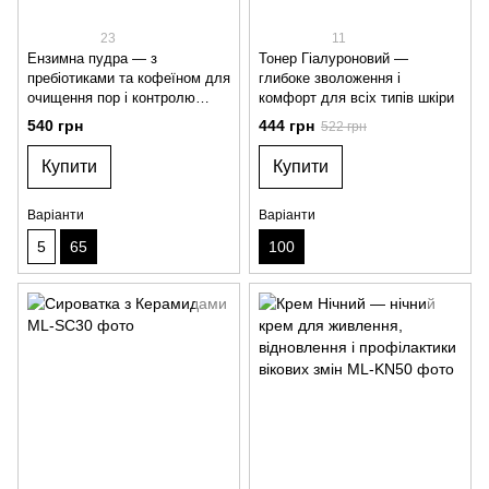
23
11
Ензимна пудра — з
Тонер Гіалуроновий —
пребіотиками та кофеїном для
глибоке зволоження і
очищення пор і контролю
комфорт для всіх типів шкіри
висипань
540 грн
444 грн
522 грн
Купити
Купити
Варіанти
Варіанти
5
65
100