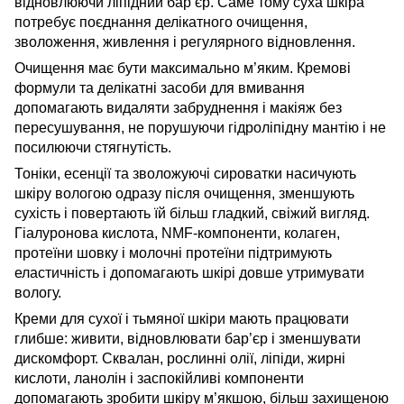
відновлюючи ліпідний бар’єр. Саме тому суха шкіра
потребує поєднання делікатного очищення,
зволоження, живлення і регулярного відновлення.
Очищення має бути максимально м’яким. Кремові
формули та делікатні засоби для вмивання
допомагають видаляти забруднення і макіяж без
пересушування, не порушуючи гідроліпідну мантію і не
посилюючи стягнутість.
Тоніки, есенції та зволожуючі сироватки насичують
шкіру вологою одразу після очищення, зменшують
сухість і повертають їй більш гладкий, свіжий вигляд.
Гіалуронова кислота, NMF-компоненти, колаген,
протеїни шовку і молочні протеїни підтримують
еластичність і допомагають шкірі довше утримувати
вологу.
Креми для сухої і тьмяної шкіри мають працювати
глибше: живити, відновлювати бар’єр і зменшувати
дискомфорт. Сквалан, рослинні олії, ліпіди, жирні
кислоти, ланолін і заспокійливі компоненти
допомагають зробити шкіру м’якшою, більш захищеною