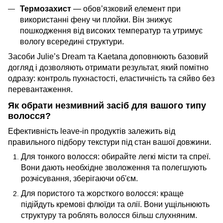
Термозахист
— обов’язковий елемент при
використанні фену чи плойки. Він знижує
пошкодження від високих температур та утримує
вологу всередині структури.
Засоби Julie’s Dream та Kaetana доповнюють базовий
догляд і дозволяють отримати результат, який помітно
одразу: контроль пухнастості, еластичність та сяйво без
перевантаження.
Як обрати незмивний засіб для вашого типу
волосся?
Ефективність leave-in продуктів залежить від
правильного підбору текстури під стан вашої довжини.
Для тонкого волосся: обирайте легкі місти та спреї.
Вони дають необхідне зволоження та полегшують
розчісування, зберігаючи об'єм.
Для пористого та жорсткого волосся: краще
підійдуть кремові флюїди та олії. Вони ущільнюють
структуру та роблять волосся більш слухняним.