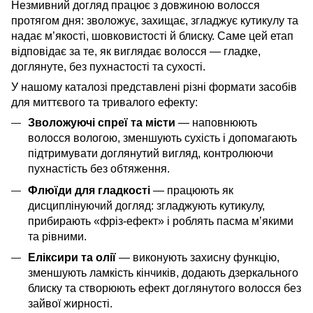
Незмивний догляд працює з довжиною волосся
протягом дня: зволожує, захищає, згладжує кутикулу та
надає м’якості, шовковистості й блиску. Саме цей етап
відповідає за те, як виглядає волосся — гладке,
доглянуте, без пухнастості та сухості.
У нашому каталозі представлені різні формати засобів
для миттєвого та тривалого ефекту:
Зволожуючі спреї та місти
— наповнюють
волосся вологою, зменшують сухість і допомагають
підтримувати доглянутий вигляд, контролюючи
пухнастість без обтяження.
Флюїди для гладкості
— працюють як
дисциплінуючий догляд: згладжують кутикулу,
прибирають «фріз-ефект» і роблять пасма м’якими
та рівними.
Еліксири та олії
— виконують захисну функцію,
зменшують ламкість кінчиків, додають дзеркального
блиску та створюють ефект доглянутого волосся без
зайвої жирності.