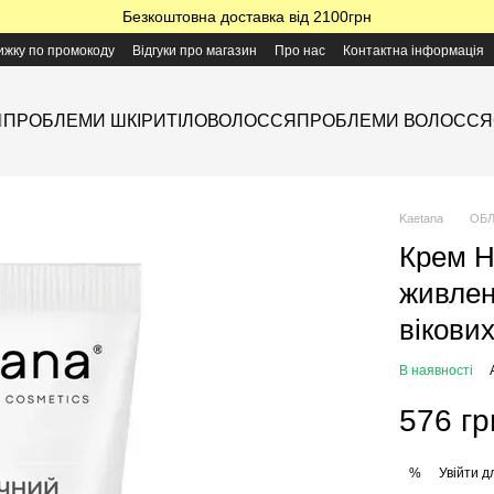
Безкоштовна доставка від 2100грн
ижку по промокоду
Відгуки про магазин
Про нас
Контактна інформація
Я
ПРОБЛЕМИ ШКІРИ
ТІЛО
ВОЛОССЯ
ПРОБЛЕМИ ВОЛОССЯ
Kaetana
ОБ
Крем Н
живлен
вікових
В наявності
576 гр
Увійти
дл
%