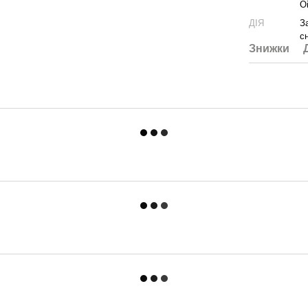
O
ДІЯ
З
с
Знижки