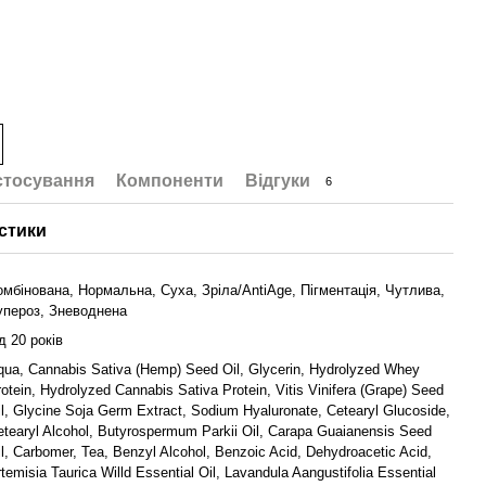
стосування
Компоненти
Відгуки
6
стики
омбінована, Нормальна, Суха, Зріла/AntiAge, Пігментація, Чутлива,
упероз, Зневоднена
ід 20 років
qua, Cannabis Sativa (Hemp) Seed Oil, Glycerin, Hydrolyzed Whey
rotein, Hydrolyzed Cannabis Sativa Protein, Vitis Vinifera (Grape) Seed
il, Glycine Soja Germ Extract, Sodium Hyaluronate, Сetearyl Glucoside,
etearyl Alcohol, Butyrospermum Parkii Oil, Сarapa Guaianensis Seed
il, Carbomer, Tea, Benzyl Alcohol, Benzoic Acid, Dehydroacetic Acid,
temisia Taurica Willd Essential Oil, Lavandula Aangustifolia Essential