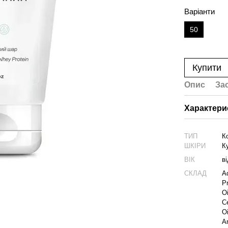
Варіанти
50
Купити
Опис
За
Характери
ТИП
К
ШКІРИ
К
ВІК
в
СКЛАД
A
P
O
C
O
Ar