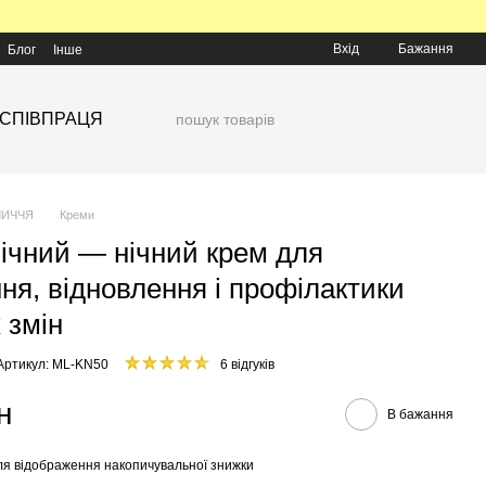
Вхід
Бажання
Блог
Інше
СПІВПРАЦЯ
ЛИЧЧЯ
Креми
ічний — нічний крем для
ня, відновлення і профілактики
 змін
Артикул: ML-KN50
6 відгуків
н
В бажання
я відображення накопичувальної знижки