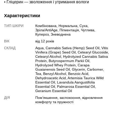
• Гліцерин — зволоження і утримання вологи
Характеристики
ТИП ШКІРИ
Комбінована, Нормальна, Суха,
Зріла/AntiAge, Пігментація, Чутлива,
Купероз, Зневоднена
ВІК
від 12 років
СКЛАД
Aqua, Cannabis Sativa (Hemp) Seed Oil, Vitis
Vinifera (Grape) Seed Oil, Сetearyl Glucoside,
Cetearyl Alcohol, Hydrolyzed Cannabis Sativa
Protein, Butyrospermum Parkii Oil,
Hydrolyzed Whey Protein, Сarapa
Guaianensis Seed Oil, Glycerin, Carbomer,
Tea, Benzyl Alcohol, Benzoic Acid,
Dehydroacetic Acid, Artemisia Taurica Willd
Essential Oil, Lavandula Aangustifolia
Essential Oil, Palmarosa Essential Oil,
Geranium Essential Oil
ДІЯ
Пом’якшення, заспокоєння, відновлення
комфорту та пружності