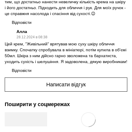
тим, що достатньо нанести невеличку кількість крема на шкіру
і його достатньо. Підходить для обличчя і рук. Для моїх ручок -
це справжня насолода і спасіння від сухості.😉
Відповісти
Алла
28.12.2024 в 08:38
Цей крем, "Живільний" врятував мою суху шкіру обличчя
взимку. Спочатку спробувала в мініатюрі, потім купила в об'ємі
50мл. Шкіра з ним дійсно гарно зволожена та бархатиста,
уходить сухість і шелушіння. Я задоволена, дякую виробникам!
Відповісти
Написати відгук
Поширити у соцмережах