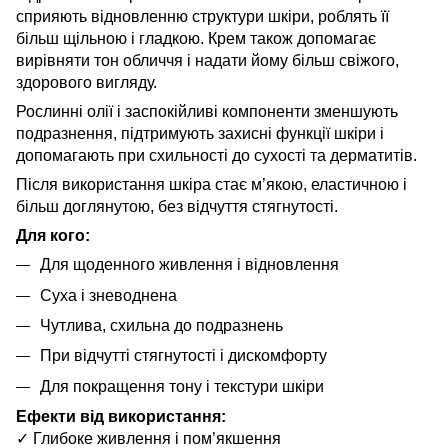
сприяють відновленню структури шкіри, роблять її
більш щільною і гладкою. Крем також допомагає
вирівняти тон обличчя і надати йому більш свіжого,
здорового вигляду.
Рослинні олії і заспокійливі компоненти зменшують
подразнення, підтримують захисні функції шкіри і
допомагають при схильності до сухості та дерматитів.
Після використання шкіра стає м’якою, еластичною і
більш доглянутою, без відчуття стягнутості.
Для кого:
Для щоденного живлення і відновлення
Суха і зневоднена
Чутлива, схильна до подразнень
При відчутті стягнутості і дискомфорту
Для покращення тону і текстури шкіри
Ефекти від використання:
✓ Глибоке живлення і пом’якшення