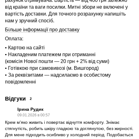
рахунок отримувача. Вартість — від 400 грн залежно
від країни та ваги посилки. Митні збори не включені у
вартість доставки. Для точного розрахунку напишіть
нам у зручний спосіб.
Більше інформації про доставку
Оплата:
• Картою на сайті
• Накладеним платежем при отриманні
(комісія Нової пошти — 20 грн + 2% від суми)
• Готівкою при самовивозі (м. Вишгород)
• За реквізитами — надсилаємо в особистому
повідомленні
Відгуки
2
Ірина Рудик
09.01.2026 в 00:57
Крем м'яко живить і повертає відчуття комфорту. Знімає
стягнутість, робить шкіру гладкою та доглянутою, без жирності.
Для мене підходить осибливо у холодний період. Подобається