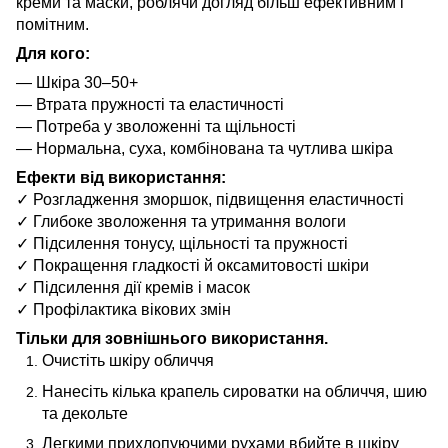
креми та маски, роблячи догляд більш ефективним і
помітним.
Для кого:
— Шкіра 30–50+
— Втрата пружності та еластичності
— Потреба у зволоженні та щільності
— Нормальна, суха, комбінована та чутлива шкіра
Ефекти від використання:
✓ Розгладження зморшок, підвищення еластичності
✓ Глибоке зволоження та утримання вологи
✓ Підсилення тонусу, щільності та пружності
✓ Покращення гладкості й оксамитовості шкіри
✓ Підсилення дії кремів і масок
✓ Профілактика вікових змін
Тільки для зовнішнього використання.
Очистіть шкіру обличчя
Нанесіть кілька крапель сироватки на обличчя, шию
та декольте
Легкими прихлопуючими рухами вбийте в шкіру