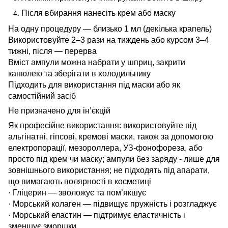
Після вбирання нанесіть крем або маску
На одну процедуру — близько 1 мл (декілька крапель)
Використовуйте 2–3 рази на тиждень або курсом 3–4
тижні, після — перерва
Вміст ампули можна набрати у шприц, закрити
канюлею та зберігати в холодильнику
Підходить для використання під маски або як
самостійний засіб
Не призначено для ін’єкцій
Як професійне використання: використовуйте під
альгінатні, гіпсові, кремові маски, також за допомогою
електропорації, мезороллера, УЗ-фонофореза, або
просто під крем чи маску; ампули без заряду - лише для
зовнішнього використання; не підходять під апарати,
що вимагають полярності в косметиці
· Гліцерин — зволожує та пом’якшує
· Морський колаген — підвищує пружність і розгладжує
· Морський еластин — підтримує еластичність і
зменшує зморшки