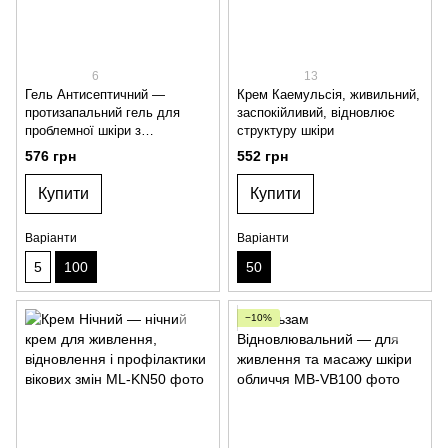
6
13
Гель Антисептичний —
Крем Каемульсія, живильний,
протизапальний гель для
заспокійливий, відновлює
проблемної шкіри з
структуру шкіри
алантоїном і пантенолом
576 грн
552 грн
Купити
Купити
Варіанти
Варіанти
5
100
50
−10%