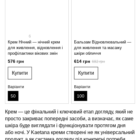
6
Крем Нічний — нічний крем
Бальзам Відновлювальний —
для живлення, відновлення і
для живлення та масажу
профілактики вікових змін
шкіри обличчя
576 грн
614 грн
682 грн
Купити
Купити
Варіанти
Варіанти
50
100
Крем — це фінальний і ключовий етап догляду, який не
просто закриває попередні засоби, а визначає, як саме
шкіра буде виглядати і функціонувати протягом дня
або ночі. У Kaetana креми створені не як універсальний
продукт, а як система догляду під конкретні потреби