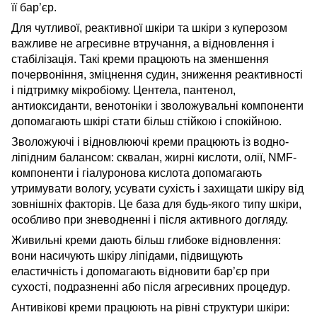
її бар’єр.
Для чутливої, реактивної шкіри та шкіри з куперозом
важливе не агресивне втручання, а відновлення і
стабілізація. Такі креми працюють на зменшення
почервоніння, зміцнення судин, зниження реактивності
і підтримку мікробіому. Центела, пантенол,
антиоксиданти, венотоніки і зволожувальні компоненти
допомагають шкірі стати більш стійкою і спокійною.
Зволожуючі і відновлюючі креми працюють із водно-
ліпідним балансом: сквалан, жирні кислоти, олії, NMF-
компоненти і гіалуронова кислота допомагають
утримувати вологу, усувати сухість і захищати шкіру від
зовнішніх факторів. Це база для будь-якого типу шкіри,
особливо при зневодненні і після активного догляду.
Живильні креми дають більш глибоке відновлення:
вони насичують шкіру ліпідами, підвищують
еластичність і допомагають відновити бар’єр при
сухості, подразненні або після агресивних процедур.
Антивікові креми працюють на рівні структури шкіри: