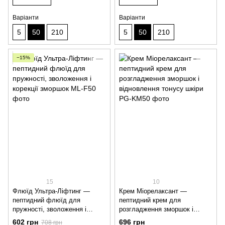
Варіанти
Варіанти
5
50
210
5
50
210
−15%
15
10
Флюїд Ультра-Ліфтинг —
Крем Міорелаксант —
пептидний флюїд для
пептидний крем для
пружності, зволоження і
розгладження зморшок і
корекції зморшок
відновлення тонусу шкіри
602 грн
696 грн
708 грн