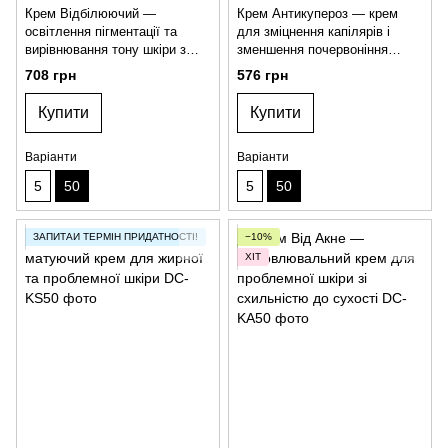
Крем Відбілюючий —
Крем Антикупероз — крем
освітлення пігментації та
для зміцнення капілярів і
вирівнювання тону шкіри з
зменшення почервоніння
арбутином і рослинними
шкіри
708 грн
576 грн
екстрактами
Купити
Купити
Варіанти
Варіанти
5
50
5
50
ЗАПИТАЙ ТЕРМІН ПРИДАТНОСТІ!
−10%
ХІТ