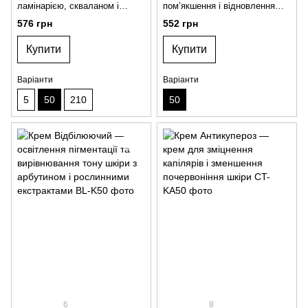
ламінарією, скваланом і
пом’якшення і відновлення
Омега-6 для зміцнення
сухої шкіри
576 грн
552 грн
шкірного бар’єра
Купити
Купити
Варіанти
Варіанти
5
50
210
50
6
8