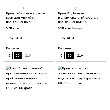
7
5
Крем Себіум — матуючий
Крем Від Акне —
крем для жирної та
відновлювальний крем для
проблемної шкіри
проблемної шкіри зі
схильністю до сухості
576 грн
518 грн
576 грн
Купити
Купити
Варіанти
Варіанти
5
50
210
5
50
210