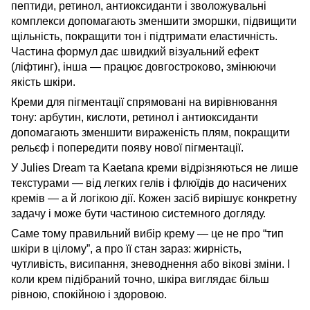
пептиди, ретинол, антиоксиданти і зволожувальні
комплекси допомагають зменшити зморшки, підвищити
щільність, покращити тон і підтримати еластичність.
Частина формул дає швидкий візуальний ефект
(ліфтинг), інша — працює довгостроково, змінюючи
якість шкіри.
Креми для пігментації спрямовані на вирівнювання
тону: арбутин, кислоти, ретинол і антиоксиданти
допомагають зменшити вираженість плям, покращити
рельєф і попередити появу нової пігментації.
У Julies Dream та Kaetana креми відрізняються не лише
текстурами — від легких гелів і флюїдів до насичених
кремів — а й логікою дії. Кожен засіб вирішує конкретну
задачу і може бути частиною системного догляду.
Саме тому правильний вибір крему — це не про “тип
шкіри в цілому”, а про її стан зараз: жирність,
чутливість, висипання, зневоднення або вікові зміни. І
коли крем підібраний точно, шкіра виглядає більш
рівною, спокійною і здоровою.