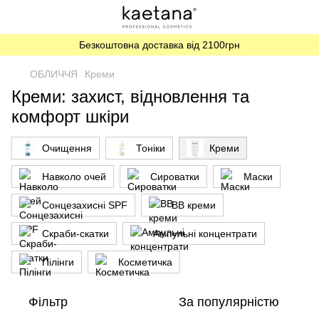
Безкоштовна доставка від 2100грн
ОБЛИЧЧЯ
Креми
Креми: захист, відновлення та
комфорт шкіри
Очищення
Тоніки
Креми
Навколо очей
Сироватки
Маски
Сонцезахисні SPF
ВВ креми
Скраби-скатки
Ампульні концентрати
Пілінги
Косметичка
Фільтр
За популярністю