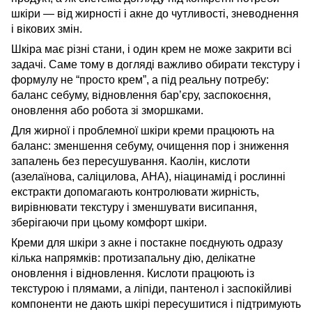
шкіри — від жирності і акне до чутливості, зневоднення
і вікових змін.
Шкіра має різні стани, і один крем не може закрити всі
задачі. Саме тому в догляді важливо обирати текстуру і
формулу не “просто крем”, а під реальну потребу:
баланс себуму, відновлення бар’єру, заспокоєння,
оновлення або робота зі зморшками.
Для жирної і проблемної шкіри креми працюють на
баланс: зменшення себуму, очищення пор і зниження
запалень без пересушування. Каолін, кислоти
(азелаїнова, саліцилова, AHA), ніацинамід і рослинні
екстракти допомагають контролювати жирність,
вирівнювати текстуру і зменшувати висипання,
зберігаючи при цьому комфорт шкіри.
Креми для шкіри з акне і постакне поєднують одразу
кілька напрямків: протизапальну дію, делікатне
оновлення і відновлення. Кислоти працюють із
текстурою і плямами, а ліпіди, пантенол і заспокійливі
компоненти не дають шкірі пересушитися і підтримують