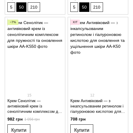
5
50
210
5
50
210
−7%
ХІТ
15
12
Крем Сенолітик —
Крем Антивіковий — з
антивіковий крем із
інкапсульованим ретинолом і
сенолітичним комплексом для
гіалуроновою кислотою для
пружності та оновлення шкіри
оновлення та ущільнення
982 грн
708 грн
1 056 грн
шкіри
Купити
Купити