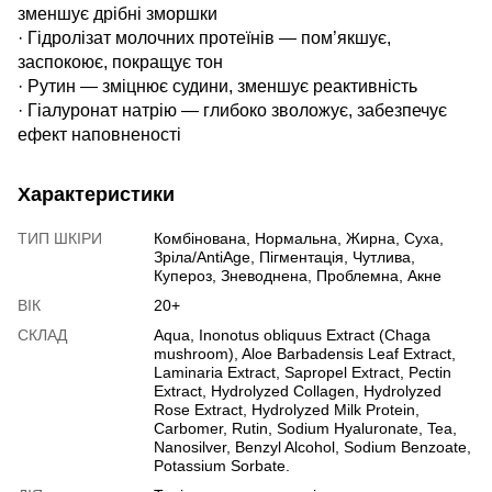
зменшує дрібні зморшки
· Гідролізат молочних протеїнів — пом’якшує,
заспокоює, покращує тон
· Рутин — зміцнює судини, зменшує реактивність
· Гіалуронат натрію — глибоко зволожує, забезпечує
ефект наповненості
Характеристики
ТИП ШКІРИ
Комбінована, Нормальна, Жирна, Суха,
Зріла/AntiAge, Пігментація, Чутлива,
Купероз, Зневоднена, Проблемна, Акне
ВІК
20+
СКЛАД
Aqua, Inonotus obliquus Extract (Chaga
mushroom), Aloe Barbadensis Leaf Extract,
Laminaria Extract, Sapropel Extract, Pectin
Extract, Hydrolyzed Collagen, Hydrolyzed
Rose Extract, Hydrolyzed Milk Protein,
Carbomer, Rutin, Sodium Hyaluronate, Tea,
Nanosilver, Benzyl Alcohol, Sodium Benzoate,
Potassium Sorbate.