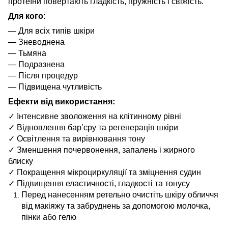
протеїни повертають гладкість, пружність і свіжість.
Для кого:
— Для всіх типів шкіри
— Зневоднена
— Тьмяна
— Подразнена
— Після процедур
— Підвищена чутливість
Ефекти від використання:
✓ Інтенсивне зволоження на клітинному рівні
✓ Відновлення бар’єру та регенерація шкіри
✓ Освітлення та вирівнювання тону
✓ Зменшення почервонення, запалень і жирного
блиску
✓ Покращення мікроциркуляції та зміцнення судин
✓ Підвищення еластичності, гладкості та тонусу
Перед нанесенням ретельно очистіть шкіру обличчя
від макіяжу та забруднень за допомогою молочка,
пінки або гелю