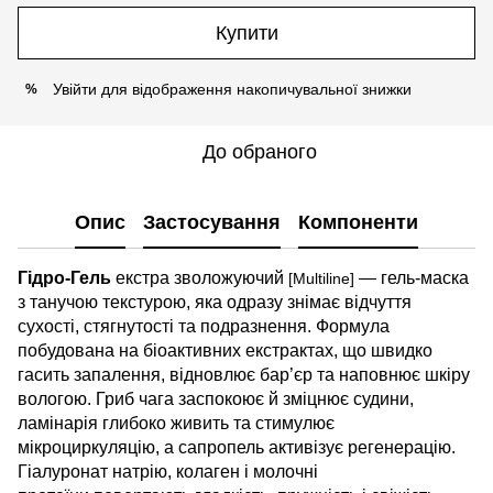
Купити
Увійти
для відображення накопичувальної знижки
%
До обраного
Опис
Застосування
Компоненти
Гідро-Гель
екстра зволожуючий
— гель-маска
[Multiline]
з танучою текстурою, яка одразу знімає відчуття
сухості, стягнутості та подразнення. Формула
побудована на біоактивних екстрактах, що швидко
гасить запалення, відновлює бар’єр та наповнює шкіру
вологою. Гриб чага заспокоює й зміцнює судини,
ламінарія глибоко живить та стимулює
мікроциркуляцію, а сапропель активізує регенерацію.
Гіалуронат натрію, колаген і молочні