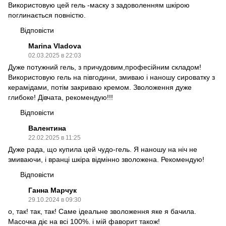
Використовую цей гель -маску з задоволенням шкірою
поглинається повністю.
Відповісти
Marina Vladova
02.03.2025 в 22:03
Дуже потужний гель, з причудовим,професійним складом!
Використовую гель на півгодини, змиваю і наношу сироватку з
керамідами, потім закриваю кремом. Зволоження дуже
глибоке! Дівчата, рекомендую!!!
Відповісти
Валентина
22.02.2025 в 11:25
Дуже рада, що купила цей чудо-гель. Я наношу на ніч не
змиваючи, і вранці шкіра відмінно зволожена. Рекомендую!
Відповісти
Ганна Марчук
29.10.2024 в 09:30
о, так! так, так! Саме ідеальне зволоження яке я бачила.
Масочка діє на всі 100%. і мій фаворит також!