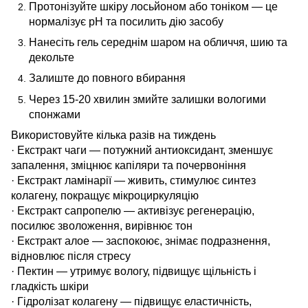
Протонізуйте шкіру лосьйоном або тоніком — це
нормалізує pH та посилить дію засобу
Нанесіть гель середнім шаром на обличчя, шию та
декольте
Залиште до повного вбирання
Через 15-20 хвилин змийте залишки вологими
спонжами
Використовуйте кілька разів на тиждень
· Екстракт чаги — потужний антиоксидант, зменшує
запалення, зміцнює капіляри та почервоніння
· Екстракт ламінарії — живить, стимулює синтез
колагену, покращує мікроциркуляцію
· Екстракт сапропелю — активізує регенерацію,
посилює зволоження, вирівнює тон
· Екстракт алое — заспокоює, знімає подразнення,
відновлює після стресу
· Пектин — утримує вологу, підвищує щільність і
гладкість шкіри
· Гідролізат колагену — підвищує еластичність,