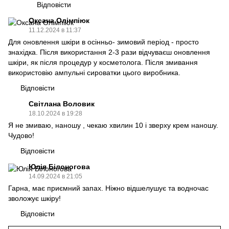
Відповісти
Оксана Олімпіюк
11.12.2024 в 11:37
Для оновлення шкіри в осінньо- зимовий період - просто
знахідка. Після використання 2-3 рази відчуваєш оновлення
шкіри, як після процедур у косметолога. Після змивання
використовію ампульні сироватки цього виробника.
Відповісти
Світлана Воловик
18.10.2024 в 19:28
Я не змиваю, наношу , чекаю хвилин 10 і зверху крем наношу.
Чудово!
Відповісти
Юлія Білоногова
14.09.2024 в 21:05
Гарна, має приємний запах. Ніжно відшелушує та водночас
зволожує шкіру!
Відповісти