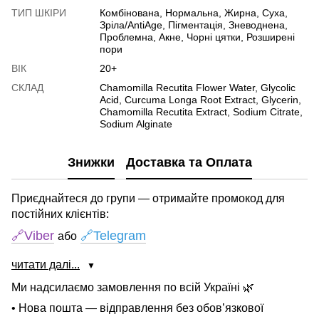
ТИП ШКІРИ
Комбінована, Нормальна, Жирна, Суха,
Зріла/AntiAge, Пігментація, Зневоднена,
Проблемна, Акне, Чорні цятки, Розширені
пори
ВІК
20+
СКЛАД
Chamomilla Recutita Flower Water, Glycolic
Acid, Curcuma Longa Root Extract, Glycerin,
Chamomilla Recutita Extract, Sodium Citrate,
Sodium Alginate
Знижки
Доставка та Оплата
Приєднайтеся до групи — отримайте промокод для
постійних клієнтів:
🔗Viber
🔗Telegram
або
читати далі...
▼
Ми надсилаємо замовлення по всій Україні 🌿
• Нова пошта — відправлення без обов’язкової