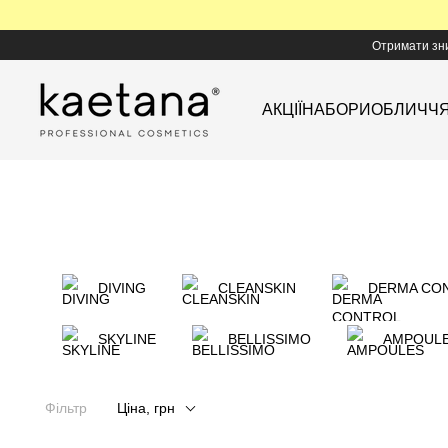
Перейти до основного контенту
Отримати зн
АКЦІЇ
НАБОРИ
ОБЛИЧЧ
DIVING
CLEANSKIN
DERMA CO
SKYLINE
BELLISSIMO
AMPOUL
Фільтр
Ціна, грн