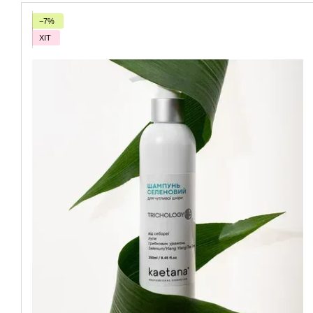
−7%
ХІТ