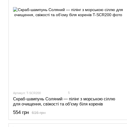
5
Артикул: T-SCR200
Скраб-шампунь Соляний — пілінг з морською сіллю
для очищення, свіжості та об’єму біля коренів
554 грн
616 грн