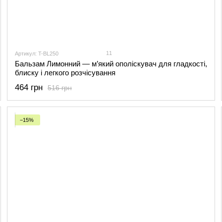
11
Артикул: T-BL250
Бальзам Лимонний — м’який ополіскувач для гладкості,
блиску і легкого розчісування
464 грн
516 грн
−15%