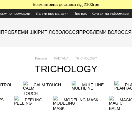
Безкоштовна доставка від 2100грн
ижку по промокоду
Відгуки про магазин
Про нас
Контактна інформація
Я
ПРОБЛЕМИ ШКІРИ
ТІЛО
ВОЛОССЯ
ПРОБЛЕМИ ВОЛОССЯ
Kaetana
KAETANA
TRICHOLOGY
TRICHOLOGY
NTROL
CALM TOUCH
MULTILINE
PL
ES
PEELING
MODELING MASK
MAGI