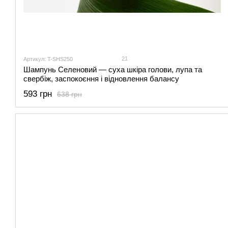
21
Артикул: T-SHS250
Шампунь Селеновий — суха шкіра голови, лупа та
свербіж, заспокоєння і відновлення балансу
593 грн
638 грн