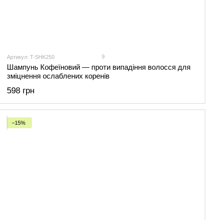
9
Артикул: T-SHK250
Шампунь Кофеїновий — проти випадіння волосся для
зміцнення ослаблених коренів
598 грн
−15%