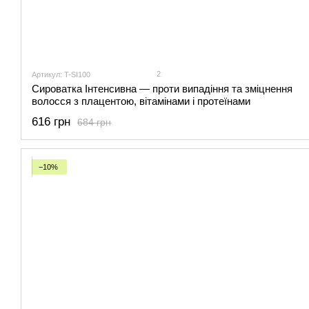
2
Артикул: T-SI100
Сироватка Інтенсивна — проти випадіння та зміцнення
волосся з плацентою, вітамінами і протеїнами
616 грн
684 грн
−10%