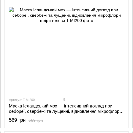
8
Артикул: T-MI200
Маска Ісландський мох — інтенсивний догляд при
себореї, свербежі та лущенні, відновлення мікрофлори
шкіри голови
569 грн
669 грн