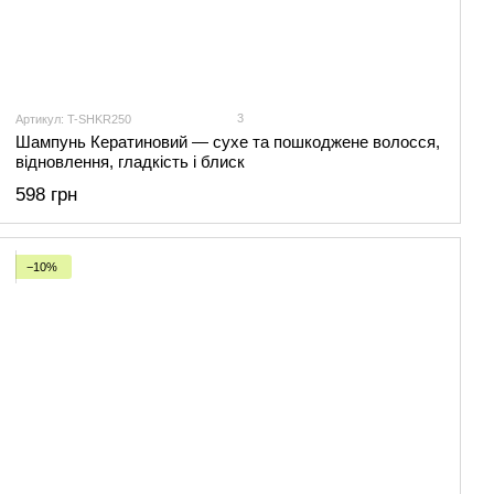
3
Артикул: T-SHKR250
Шампунь Кератиновий — сухе та пошкоджене волосся,
відновлення, гладкість і блиск
598 грн
−10%