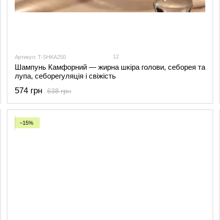
12
Артикул: T-SHKA250
Шампунь Камфорний — жирна шкіра голови, себорея та
лупа, себорегуляція і свіжість
574 грн
638 грн
−15%