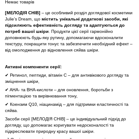
Немає товарів
[МЕЛОДІЯ СНІВ]
– це особливий розділ доглядової косметики
Julie’s Dream, що
містить унікальні додаткові засоби, які
підсилюють ефективність догляду та адаптуються до
потреб вашої шкіри
. Продукти цієї серії гармонійно
доповнюють будь-яку рутину, допомагаючи вдосконалити
текстуру, покращити тонус та забезпечити необхідний ефект –
від омолодження до відновлення сяйва шкіри.
Активні компоненти серії:
✔ Ретинол, пептиди, вітамін C – для антивікового догляду та
зміцнення шкіри,
✔ AHA- та BHA-кислоти – для оновлення, боротьби з
пігментацією та вирівнювання тону,
✔ Коензим Q10, ніацинамід – для підтримки еластичності та
сяйва.
Засоби серії [МЕЛОДІЯ СНІВ] – це індивідуальний підхід до
догляду, що допомагає коригувати недосконалості та
підкреслювати природну красу вашої шкіри.