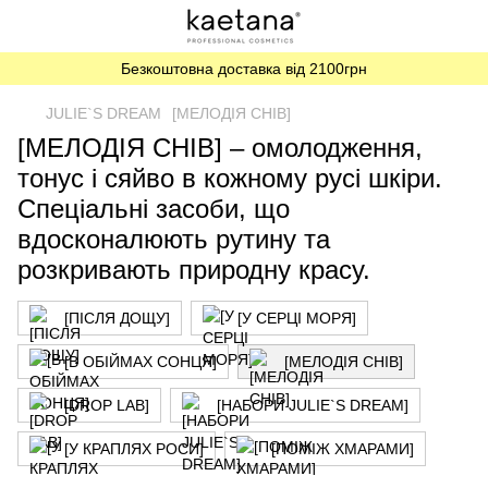
Безкоштовна доставка від 2100грн
JULIE`S DREAM
[МЕЛОДІЯ СНІВ]
[МЕЛОДІЯ СНІВ] – омолодження,
тонус і сяйво в кожному русі шкіри.
Спеціальні засоби, що
вдосконалюють рутину та
розкривають природну красу.
[ПІСЛЯ ДОЩУ]
[У СЕРЦІ МОРЯ]
[В ОБІЙМАХ СОНЦЯ]
[МЕЛОДІЯ СНІВ]
[DROP LAB]
[НАБОРИ JULIE`S DREAM]
[У КРАПЛЯХ РОСИ]
[ПОМІЖ ХМАРАМИ]