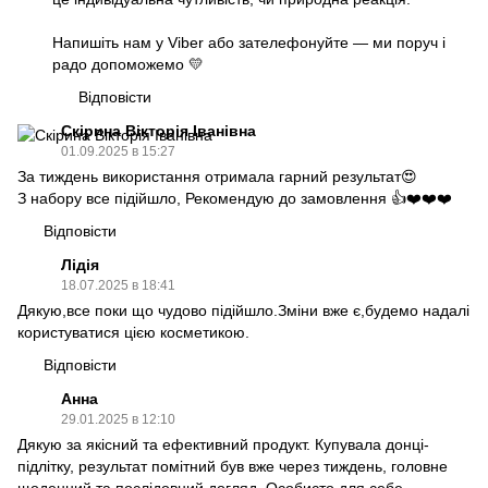
Напишіть нам у Viber або зателефонуйте — ми поруч і
радо допоможемо 💛
Відповісти
Скірина Вікторія Іванівна
01.09.2025 в 15:27
За тиждень використання отримала гарний результат😍
З набору все підійшло, Рекомендую до замовлення 👍❤️❤️❤️
Відповісти
Лідія
18.07.2025 в 18:41
Дякую,все поки що чудово підійшло.Зміни вже є,будемо надалі
користуватися цією косметикою.
Відповісти
Анна
29.01.2025 в 12:10
Дякую за якісний та ефективний продукт. Купувала донці-
підлітку, результат помітний був вже через тиждень, головне
щоденний та послідовний догляд. Особисто для себе