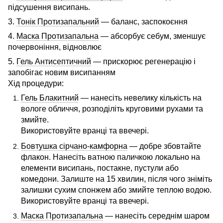
підсушення висипань.
3.
Тонік Протизапальний
— баланс, заспокоєння
4.
Маска Протизапальна
— абсорбує себум, зменшує
почервоніння, відновлює
5.
Гель Антисептичний
— прискорює регенерацію і
запобігає новим висипанням
Хід процедури:
Гель Блакитний
— нанесіть невелику кількість на
вологе обличчя, розподіліть круговими рухами та
змийте.
Використовуйте вранці та ввечері.
Бовтушка сірчано-камфорна
— добре збовтайте
флакон. Нанесіть ватною паличкою локально на
елементи висипань, постакне, пустули або
комедони. Залиште на 15 хвилин, після чого зніміть
залишки сухим спонжем або змийте теплою водою.
Використовуйте вранці та ввечері.
Маска Протизапальна
— нанесіть середнім шаром