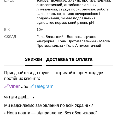
ЕФЕКТ
тонізує, зволожує, живить, протизапальний,
антисептичний, антибактеріальний,
лікувальний, звужує пори, регулює роботу
сальних залоз, знімає почервоніння і
подразнення, знімає подразнення,
відновлює нормальний рівень рН
ВІК
10+
СКЛАД
Гель Блакитний · Бовтанка сірчано-
камфорна · Тонік Протизапальний · Маска
Протизапальна · Гель Антисептичний
Знижки
Доставка та Оплата
Приєднайтеся до групи — отримайте промокод для
постійних клієнтів:
🔗Viber
🔗Telegram
або
читати далі...
▼
Ми надсилаємо замовлення по всій Україні 🌿
• Нова пошта — відправлення без обов’язкової