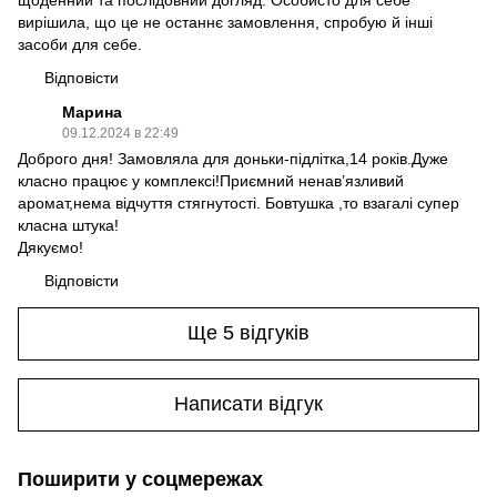
вирішила, що це не останнє замовлення, спробую й інші
засоби для себе.
Відповісти
Марина
09.12.2024 в 22:49
Доброго дня! Замовляла для доньки-підлітка,14 років.Дуже
класно працює у комплексі!Приємний ненавʼязливий
аромат,нема відчуття стягнутості. Бовтушка ,то взагалі супер
класна штука!
Дякуємо!
Відповісти
Ще 5 відгуків
Написати відгук
Поширити у соцмережах