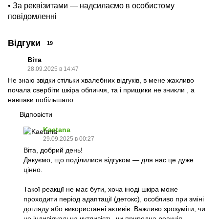
• За реквізитами — надсилаємо в особистому
повідомленні
Відгуки
19
Віта
28.09.2025 в 14:47
Не знаю звідки стільки хвалебних відгуків, в мене жахливо
почала свербіти шкіра обличчя, та і прищики не зникли , а
навпаки побільшало
Відповісти
Kaetana
29.09.2025 в 00:27
Віта, добрий день!
Дякуємо, що поділилися відгуком — для нас це дуже
цінно.
Такої реакції не має бути, хоча іноді шкіра може
проходити період адаптації (детокс), особливо при зміні
догляду або використанні активів. Важливо зрозуміти, чи
це індивідуальна чутливість, чи природна реакція.