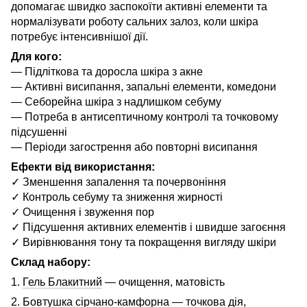
допомагає швидко заспокоїти активні елементи та
нормалізувати роботу сальних залоз, коли шкіра
потребує інтенсивнішої дії.
Для кого:
— Підліткова та доросла шкіра з акне
— Активні висипання, запальні елементи, комедони
— Себорейна шкіра з надлишком себуму
— Потреба в антисептичному контролі та точковому
підсушенні
— Періоди загострення або повторні висипання
Ефекти від використання:
✓ Зменшення запалення та почервоніння
✓ Контроль себуму та зниження жирності
✓ Очищення і звуження пор
✓ Підсушення активних елементів і швидше загоєння
✓ Вирівнювання тону та покращення вигляду шкіри
Склад набору:
1.
Гель Блакитний
— очищення, матовість
2.
Бовтушка сірчано-камфорна
— точкова дія,