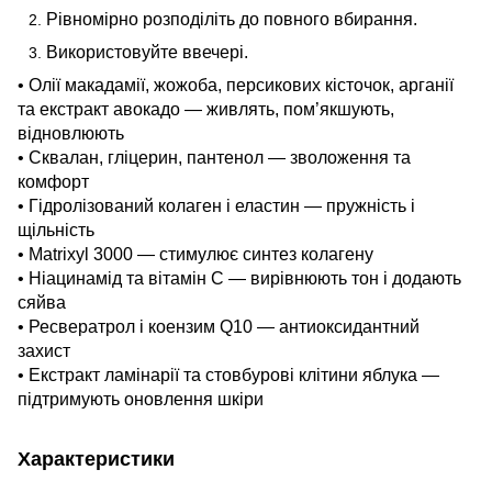
Рівномірно розподіліть до повного вбирання.
Використовуйте ввечері.
• Олії макадамії, жожоба, персикових кісточок, арганії
та екстракт авокадо — живлять, пом’якшують,
відновлюють
• Сквалан, гліцерин, пантенол — зволоження та
комфорт
• Гідролізований колаген і еластин — пружність і
щільність
• Matrixyl 3000 — стимулює синтез колагену
• Ніацинамід та вітамін С — вирівнюють тон і додають
сяйва
• Ресвератрол і коензим Q10 — антиоксидантний
захист
• Екстракт ламінарії та стовбурові клітини яблука —
підтримують оновлення шкіри
Характеристики