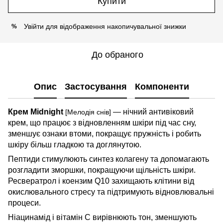
Купити
Увійти
для відображення накопичувальної знижки
%
До обраного
Опис
Застосування
Компоненти
Крем Midnight
— нічний антивіковий
[Мелодія снів]
крем, що працює з відновленням шкіри під час сну,
зменшує ознаки втоми, покращує пружність і робить
шкіру більш гладкою та доглянутою.
Пептиди стимулюють синтез колагену та допомагають
розгладити зморшки, покращуючи щільність шкіри.
Ресвератрол і коензим Q10 захищають клітини від
окислювального стресу та підтримують відновлювальні
процеси.
Ніацинамід і вітамін С вирівнюють тон, зменшують