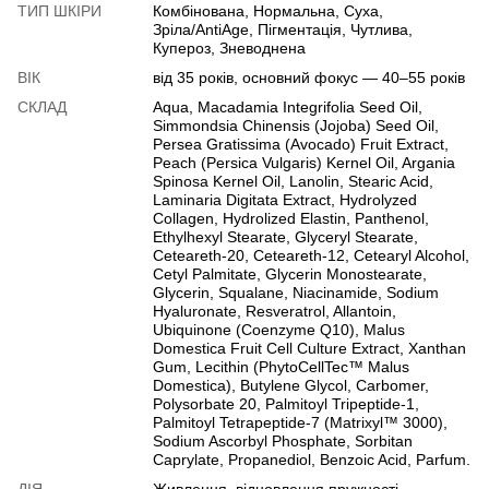
ТИП ШКІРИ
Комбінована, Нормальна, Суха,
Зріла/AntiAge, Пігментація, Чутлива,
Купероз, Зневоднена
ВІК
від 35 років, основний фокус — 40–55 років
СКЛАД
Aqua, Macadamia Integrifolia Seed Oil,
Simmondsia Chinensis (Jojoba) Seed Oil,
Persea Gratissima (Avocado) Fruit Extract,
Peach (Persica Vulgaris) Kernel Oil, Argania
Spinosa Kernel Oil, Lanolin, Stearic Acid,
Laminaria Digitata Extract, Hydrolyzed
Collagen, Hydrolized Elastin, Panthenol,
Ethylhexyl Stearate, Glyceryl Stearate,
Ceteareth-20, Ceteareth-12, Cetearyl Alcohol,
Cetyl Palmitate, Glycerin Monostearate,
Glycerin, Squalane, Niacinamide, Sodium
Hyaluronate, Resveratrol, Allantoin,
Ubiquinone (Сoenzyme Q10), Malus
Domestica Fruit Cell Culture Extract, Xanthan
Gum, Lecithin (PhytoCellTec™ Malus
Domestica), Butylene Glycol, Carbomer,
Polysorbate 20, Palmitoyl Tripeptide-1,
Palmitoyl Tetrapeptide-7 (Matrixyl™ 3000),
Sodium Ascorbyl Phosphate, Sorbitan
Caprylate, Propanediol, Benzoic Acid, Parfum.