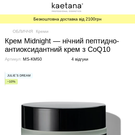
Безкоштовна доставка від 2100грн
ОБЛИЧЧЯ
Креми
Крем Midnight — нічний пептидно-
антиоксидантний крем з CoQ10
Артикул:
MS-KM50
4 відгуки
JULIE`S DREAM
−10%