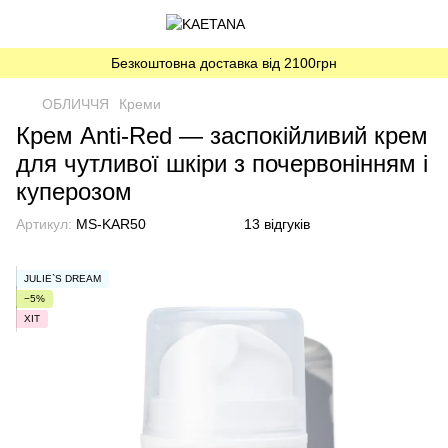
Безкоштовна доставка від 2100грн
ОБЛИЧЧЯ
Креми
Крем Anti-Red — заспокійливий крем
для чутливої шкіри з почервонінням і
куперозом
Артикул:
MS-KAR50
13 відгуків
JULIE`S DREAM
−5%
ХІТ