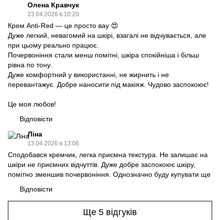
Олена Кравчук
23.04.2026 в 10:20
Крем Anti-Red — це просто вау 😍
Дуже легкий, невагомий на шкірі, взагалі не відчувається, але
при цьому реально працює.
Почервоніння стали менш помітні, шкіра спокійніша і більш
рівна по тону.
Дуже комфортний у використанні, не жирнить і не
перевантажує. Добре наносити під макіяж. Чудово заспокоює!
Це моя любов!
Відповісти
Ліна
13.04.2026 в 13:06
Сподобався кремчик, легка приємна текстура. Не залишає на
шкіри не приємних відчуттів. Дуже добре заспокоює шкіру,
помітно зменшив почервоніння. Однозначно буду купувати ще
Відповісти
Ще 5 відгуків