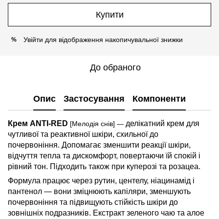
Купити
Увійти
для відображення накопичувальної знижки
%
До обраного
Опис
Застосування
Компоненти
Крем ANTI-RED
делікатний крем для
[Мелодія снів]
—
чутливої та реактивної шкіри, схильної до
почервоніння. Допомагає зменшити реакції шкіри,
відчуття тепла та дискомфорт, повертаючи їй спокій і
рівний тон. Підходить також при куперозі та розацеа.
Формула працює через рутин, центелу, ніацинамід і
пантенол — вони зміцнюють капіляри, зменшують
почервоніння та підвищують стійкість шкіри до
зовнішніх подразників. Екстракт зеленого чаю та алое