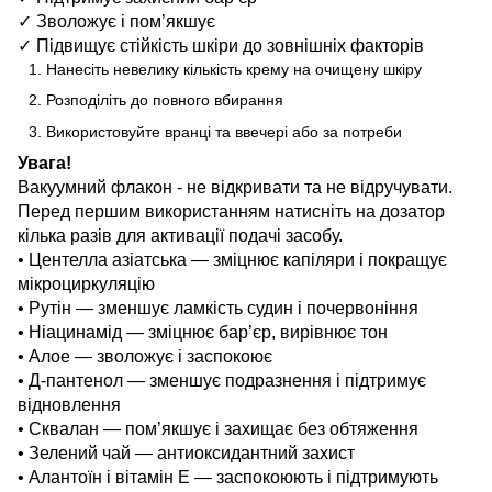
✓ Зволожує і пом’якшує
✓ Підвищує стійкість шкіри до зовнішніх факторів
Нанесіть невелику кількість крему на очищену шкіру
Розподіліть до повного вбирання
Використовуйте вранці та ввечері або за потреби
Увага!
Вакуумний флакон - не відкривати та не відручувати.
Перед першим використанням натисніть на дозатор
кілька разів для активації подачі засобу.
• Центелла азіатська — зміцнює капіляри і покращує
мікроциркуляцію
• Рутін — зменшує ламкість судин і почервоніння
• Ніацинамід — зміцнює бар’єр, вирівнює тон
• Алое — зволожує і заспокоює
• Д-пантенол — зменшує подразнення і підтримує
відновлення
• Сквалан — пом’якшує і захищає без обтяження
• Зелений чай — антиоксидантний захист
• Алантоїн і вітамін Е — заспокоюють і підтримують