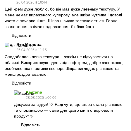
26.04.2026 в 10:44
Цей крем дуже люблю, бо він має дуже легеньку текстуру. У
мене немає вираженого куперозу, але шкіра чутлива і доволі
часто є почервоніння. Шкіра швидко заспокоюється. Гарне
зволоження, знімає подразнення. Люблю його .
Відповісти
Яся Молова
25.04.2026 в 11:15
Сподобалась легка текстура – зовсім не відчувається на
обличчі. Використовую вдень під спф крем, добре заспокоює,
особливо після активів ввечері. Шкіра виглядає рівнішою та
менш роздратованою.
Відповісти
Kaetana
28.08.2025 в 00:06
Дякуємо за відгук! 🤍 Раді чути, що шкіра стала рівнішою
та спокійнішою — саме для цього ми й створювали
продукт ✨
Відповісти