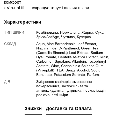
комфорт
• Vin-upLift — покращує тонус і вигляд шкіри
Характеристики
ТИП ШКІРИ
Комбінована, Нормальна, Жирна, Суха,
Зріла/AntiAge, Чутлива, Купероз
СКЛАД
Aqua, Aloe Barbadensis Leaf Extract,
Niacinamide, D-Panthenol, Green Tea
(Camellia Sinensis) Leaf Extract, Sodium
Hyaluronate, Centella Asiatica Extract, Rutin,
Carbomer, Squalane, Allantoin, Tocopheryl
Acetate, Wine, Caesalpinia Spinosa Gum
(Vin-upLift), ТЕА, Benzyl Alcohol, Sodium
Benzoate, Potassium Sorbate, Parfum.
ДІЯ
Зміцнення капілярів, зменшення
почервоніння, заспокійлива та
антиоксидантна підтримка, нормалізація
реактивності шкіри
Знижки
Доставка та Оплата