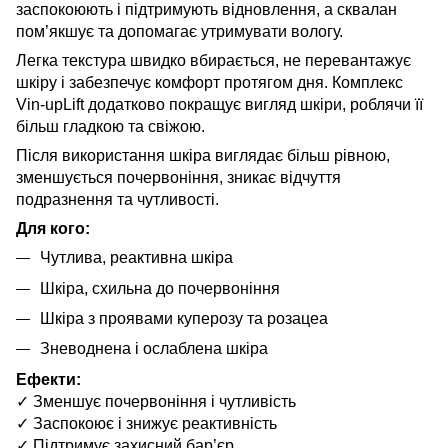
заспокоюють і підтримують відновлення, а сквалан
пом’якшує та допомагає утримувати вологу.
Легка текстура швидко вбирається, не перевантажує
шкіру і забезпечує комфорт протягом дня. Комплекс
Vin-upLift додатково покращує вигляд шкіри, роблячи її
більш гладкою та свіжою.
Після використання шкіра виглядає більш рівною,
зменшується почервоніння, зникає відчуття
подразнення та чутливості.
Для кого:
Чутлива, реактивна шкіра
Шкіра, схильна до почервоніння
Шкіра з проявами куперозу та розацеа
Зневоднена і ослаблена шкіра
Ефекти:
✓ Зменшує почервоніння і чутливість
✓ Заспокоює і знижує реактивність
✓ Підтримує захисний бар’єр